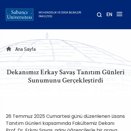
Ana
içeriğe
MÜHENDISLIK VE DOĞA BILIMLERI
EN
atla
FAKÜLTESI
Sayfa
Ana Sayfa
yolu
Dekanımız Erkay Savaş Tanıtım Günleri
Sunumunu Gerçekleştirdi
26 Temmuz 2025 Cumartesi günü düzenlenen Lisans
Tanıtım Günleri kapsamında Fakültemiz Dekanı
Prof. Dr. Erkay Savaş, aday öğrencilerle bir araya