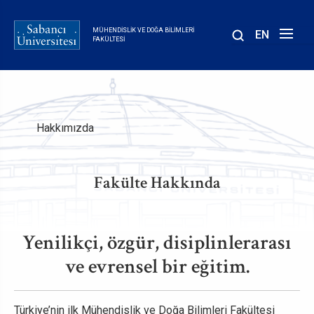
Ana
içeriğe
MÜHENDISLIK VE DOĞA BILIMLERI
EN
atla
FAKÜLTESI
Sayfa
Hakkımızda
yolu
Fakülte Hakkında
Yenilikçi, özgür, disiplinlerarası
ve evrensel bir eğitim.
Türkiye’nin ilk Mühendislik ve Doğa Bilimleri Fakültesi