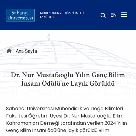
Ana
içeriğe
MÜHENDISLIK VE DOĞA BILIMLERI
EN
atla
FAKÜLTESI
Sayfa
Ana Sayfa
yolu
Dr. Nur Mustafaoğlu Yılın Genç Bilim
İnsanı Ödülü’ne Layık Görüldü
Sabancı Üniversitesi Mühendislik ve Doğa Bilimleri
Fakültesi Öğretim Üyesi Dr. Nur Mustafaoğlu, Bilim
Kahramanları Derneği tarafından verilen 2024 Yılın
Genç Bilim İnsanı ödülüne layık görüldü.Bilim