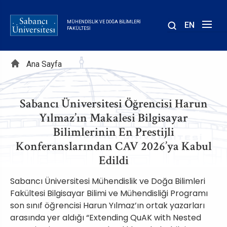
Ana
içeriğe
MÜHENDISLIK VE DOĞA BILIMLERI
EN
atla
FAKÜLTESI
Sayfa
Ana Sayfa
yolu
Sabancı Üniversitesi Öğrencisi Harun
Yılmaz’ın Makalesi Bilgisayar
Bilimlerinin En Prestijli
Konferanslarından CAV 2026’ya Kabul
Edildi
Sabancı Üniversitesi Mühendislik ve Doğa Bilimleri
Fakültesi Bilgisayar Bilimi ve Mühendisliği Programı
son sınıf öğrencisi Harun Yılmaz’ın ortak yazarları
arasında yer aldığı “Extending QuAK with Nested