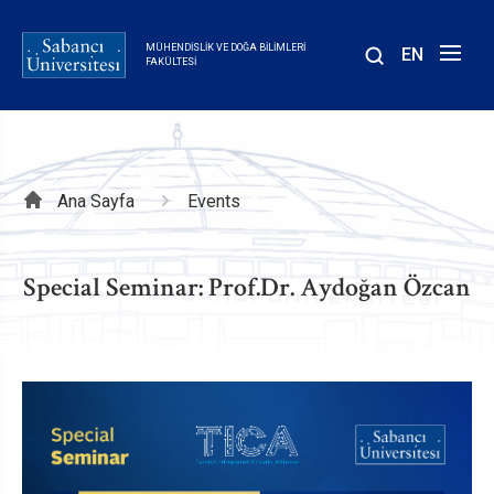
Ana
içeriğe
MÜHENDISLIK VE DOĞA BILIMLERI
EN
atla
FAKÜLTESI
Sayfa
Ana Sayfa
Events
yolu
Special Seminar: Prof.Dr. Aydoğan Özcan