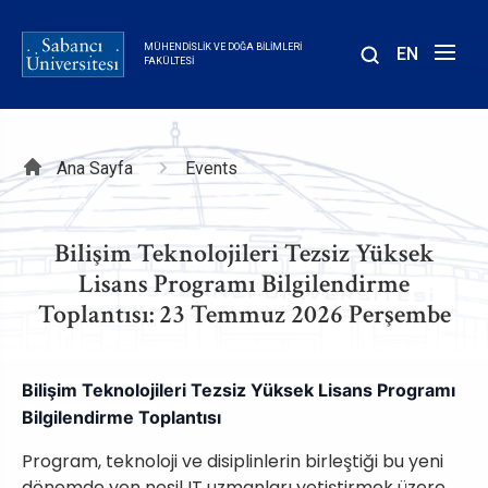
Ana
içeriğe
MÜHENDISLIK VE DOĞA BILIMLERI
EN
atla
FAKÜLTESI
Sayfa
Ana Sayfa
Events
yolu
Bilişim Teknolojileri Tezsiz Yüksek
Lisans Programı Bilgilendirme
Toplantısı: 23 Temmuz 2026 Perşembe
Bilişim Teknolojileri Tezsiz Yüksek Lisans Programı
Bilgilendirme Toplantısı
Program, teknoloji ve disiplinlerin birleştiği bu yeni
dönemde yen nesil IT uzmanları yetiştirmek üzere