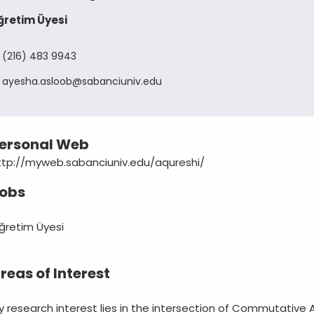
ğretim Üyesi
(216) 483 9943
ayesha
asloob
sabanciuniv
edu
ersonal Web
ttp://myweb.sabanciuniv.edu/aqureshi/
obs
ğretim Üyesi
reas of Interest
y research interest lies in the intersection of Commutative