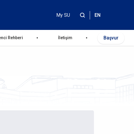
My SU
EN
Header
Top
Başvur
enci Rehberi
İletişim
Menu