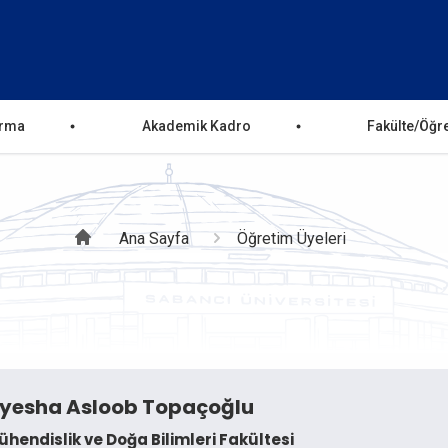
ırma
Akademik Kadro
Fakülte/Öğr
Sayfa
Ana Sayfa
Öğretim Üyeleri
yolu
yesha Asloob Topaçoğlu
hendislik ve Doğa Bilimleri Fakültesi