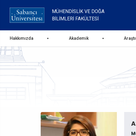
Ana
içeriğe
MÜHENDISLIK VE DOĞA
atla
BILIMLERI FAKÜLTESI
Ana
Hakkımızda
Akademik
Araşt
gezinti
menüsü
A
Mü