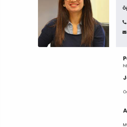
Ö
P
h
J
Ö
A
M