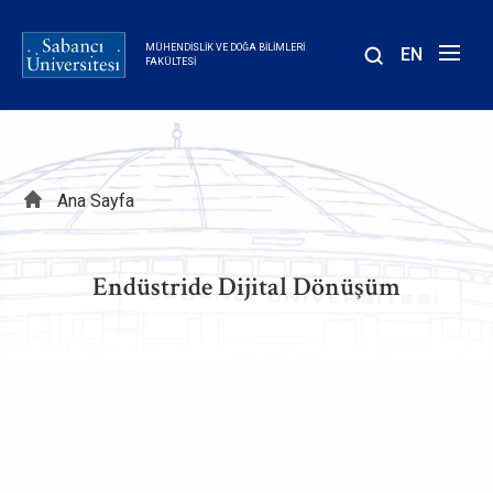
Ana
içeriğe
MÜHENDISLIK VE DOĞA BILIMLERI
EN
atla
FAKÜLTESI
Sayfa
Ana Sayfa
yolu
Endüstride Dijital Dönüşüm