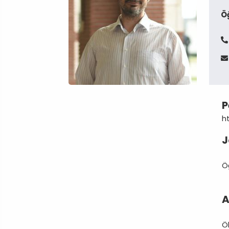
Ö
P
h
J
Ö
A
Öl