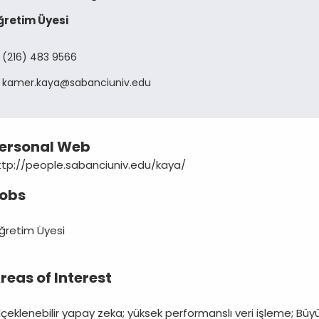
ğretim Üyesi
(216) 483 9566
kamer
kaya
sabanciuniv
edu
ersonal Web
ttp://people.sabanciuniv.edu/kaya/
obs
ğretim Üyesi
reas of Interest
çeklenebilir yapay zeka; yüksek performanslı veri işleme; Büyük 