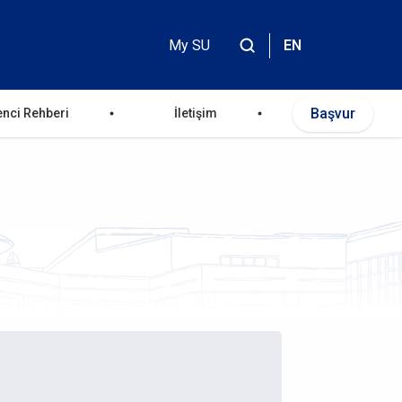
My SU
EN
Header
Top
Başvur
enci Rehberi
İletişim
Menu