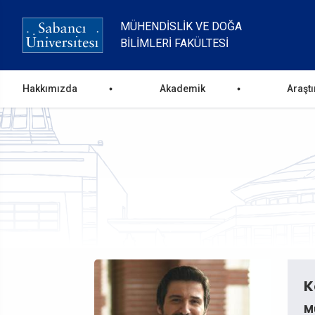
Ana
içeriğe
MÜHENDISLIK VE DOĞA
atla
BILIMLERI FAKÜLTESI
Ana
Hakkımızda
Akademik
Araşt
gezinti
menüsü
K
Mü