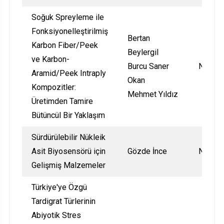
Soğuk Spreyleme ile
Fonksiyonelleştirilmiş
Bertan
Karbon Fiber/Peek
Beylergil
ve Karbon-
Burcu Saner
Nationa
Aramid/Peek Intraply
Okan
Kompozitler:
Mehmet Yıldız
Üretimden Tamire
Bütüncül Bir Yaklaşım
Sürdürülebilir Nükleik
Asit Biyosensörü için
Gözde İnce
Nationa
Gelişmiş Malzemeler
Türkiye'ye Özgü
Tardigrat Türlerinin
Abiyotik Stres