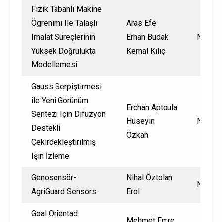
Fizik Tabanlı Makine
Ögrenimi Ile Talaşlı
Aras Efe
Imalat Süreçlerinin
Erhan Budak
Nationa
Yüksek Doğrulukta
Kemal Kılıç
Modellemesi
Gauss Serpiştirmesi
ile Yeni Görünüm
Erchan Aptoula
Sentezi Için Difüzyon
Hüseyin
Nationa
Destekli
Özkan
Çekirdekleştirilmiş
Işın İzleme
Genosensör-
Nihal Öztolan
Nationa
AgriGuard Sensors
Erol
Goal Orientad
Mehmet Emre