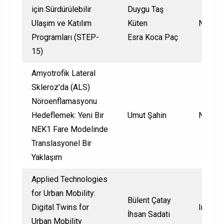
için Sürdürülebilir
Duygu Taş
Ulaşım ve Katılım
Küten
Nationa
Programları (STEP-
Esra Koca Paç
15)
Amyotrofik Lateral
Skleroz'da (ALS)
Nöroenflamasyonu
Hedeflemek: Yeni Bir
Umut Şahin
Nationa
NEK1 Fare Modelinde
Translasyonel Bir
Yaklaşım
Applied Technologies
for Urban Mobility:
Bülent Çatay
Digital Twins for
Interna
İhsan Sadati
Urban Mobility