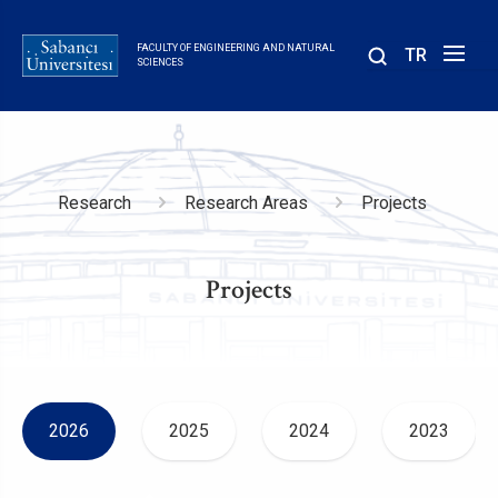
Skip
to
FACULTY OF ENGINEERING AND NATURAL
TR
main
SCIENCES
content
Breadcrumb
Research
Research Areas
Projects
Projects
2026
2025
2024
2023