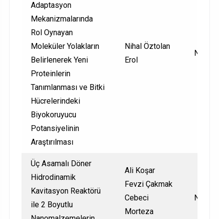
Adaptasyon
Mekanizmalarında
Rol Oynayan
Moleküler Yolakların
Nihal Öztolan
Nationa
Belirlenerek Yeni
Erol
Proteinlerin
Tanımlanması ve Bitki
Hücrelerindeki
Biyokoruyucu
Potansiyelinin
Araştırılması
Üç Asamalı Döner
Ali Koşar
Hidrodinamik
Fevzi Çakmak
Kavitasyon Reaktörü
Cebeci
Nationa
ile 2 Boyutlu
Morteza
Nanomalzemelerin