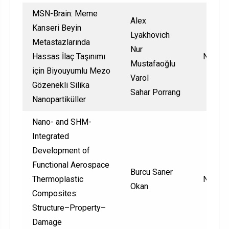
MSN-Brain: Meme
Alex
Kanseri Beyin
Lyakhovich
Metastazlarında
Nur
Hassas İlaç Taşınımı
Nationa
Mustafaoğlu
için Biyouyumlu Mezo
Varol
Gözenekli Silika
Sahar Porrang
Nanopartiküller
Nano- and SHM-
Integrated
Development of
Functional Aerospace
Burcu Saner
Thermoplastic
Nationa
Okan
Composites:
Structure–Property–
Damage