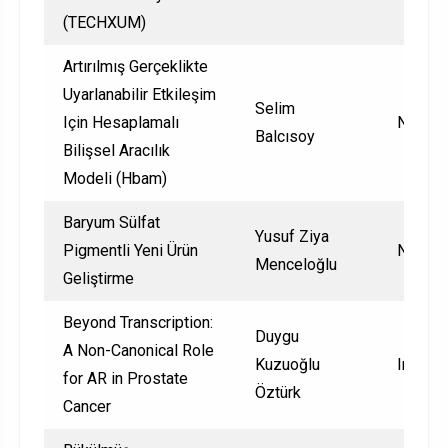
(TECHXUM)
Artırılmış Gerçeklikte
Uyarlanabilir Etkileşim
Selim
Için Hesaplamalı
Nationa
Balcısoy
Bilişsel Aracılık
Modeli (Hbam)
Baryum Sülfat
Yusuf Ziya
Pigmentli Yeni Ürün
Nationa
Menceloğlu
Geliştirme
Beyond Transcription:
Duygu
A Non-Canonical Role
Kuzuoğlu
Interna
for AR in Prostate
Öztürk
Cancer