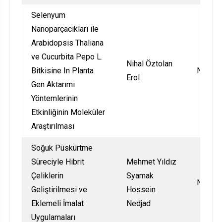
Selenyum
Nanoparçacıkları ile
Arabidopsis Thaliana
ve Cucurbita Pepo L.
Nihal Öztolan
Bitkisine In Planta
Nationa
Erol
Gen Aktarımı
Yöntemlerinin
Etkinliğinin Moleküler
Araştırılması
Soğuk Püskürtme
Süreciyle Hibrit
Mehmet Yıldız
Çeliklerin
Syamak
Nationa
Geliştirilmesi ve
Hossein
Eklemeli İmalat
Nedjad
Uygulamaları