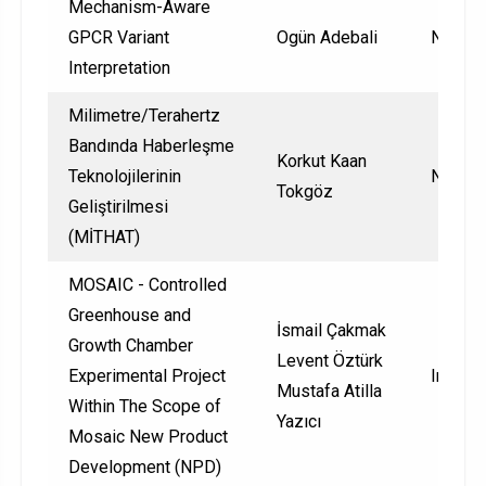
Mechanism-Aware
GPCR Variant
Ogün Adebali
Nationa
Interpretation
Milimetre/Terahertz
Bandında Haberleşme
Korkut Kaan
Teknolojilerinin
Nationa
Tokgöz
Geliştirilmesi
(MİTHAT)
MOSAIC - Controlled
Greenhouse and
İsmail Çakmak
Growth Chamber
Levent Öztürk
Experimental Project
Interna
Mustafa Atilla
Within The Scope of
Yazıcı
Mosaic New Product
Development (NPD)