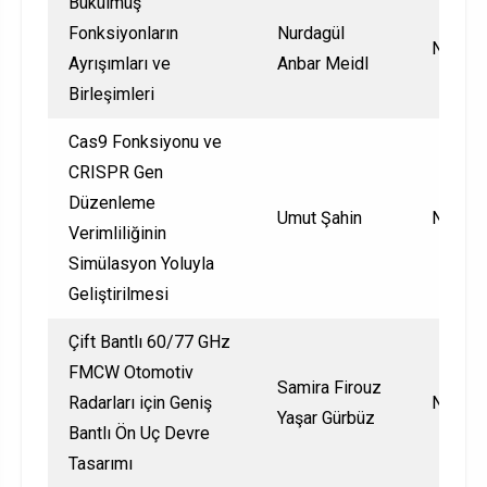
Bükülmüş
Fonksiyonların
Nurdagül
Nationa
Ayrışımları ve
Anbar Meidl
Birleşimleri
Cas9 Fonksiyonu ve
CRISPR Gen
Düzenleme
Umut Şahin
Nationa
Verimliliğinin
Simülasyon Yoluyla
Geliştirilmesi
Çift Bantlı 60/77 GHz
FMCW Otomotiv
Samira Firouz
Radarları için Geniş
Nationa
Yaşar Gürbüz
Bantlı Ön Uç Devre
Tasarımı