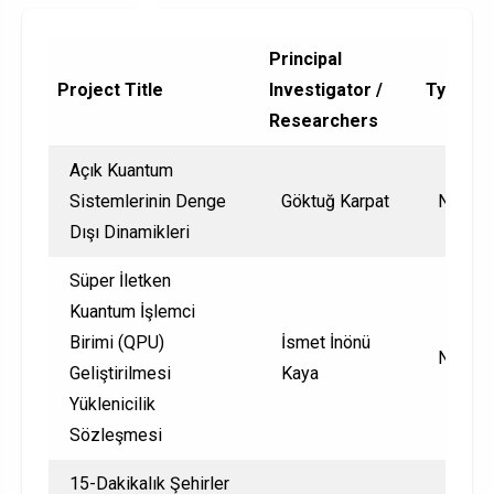
Principal
Project Title
Investigator /
Type
Researchers
Açık Kuantum
Sistemlerinin Denge
Göktuğ Karpat
Nationa
Dışı Dinamikleri
Süper İletken
Kuantum İşlemci
Birimi (QPU)
İsmet İnönü
Nationa
Geliştirilmesi
Kaya
Yüklenicilik
Sözleşmesi
15-Dakikalık Şehirler