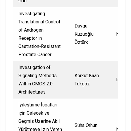
Grid
Investigating
Translational Control
Duygu
of Androgen
Kuzuoğlu
Nationa
Receptor in
Öztürk
Castration-Resistant
Prostate Cancer
Investigation of
Signaling Methods
Korkut Kaan
Interna
Within CMOS 2.0
Tokgöz
Architectures
İyileştirme İspatları
için Gelecek ve
Geçmis Üzerine Akıl
Süha Orhun
Yürütmeye Izin Veren
Nationa