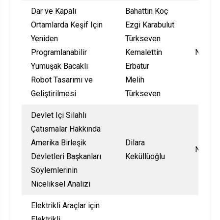
Dar ve Kapalı
Bahattin Koç
Ortamlarda Keşif Için
Ezgi Karabulut
Yeniden
Türkseven
Programlanabilir
Kemalettin
Nationa
Yumuşak Bacaklı
Erbatur
Robot Tasarımı ve
Melih
Geliştirilmesi
Türkseven
Devlet Içi Silahlı
Çatısmalar Hakkında
Amerika Birleşik
Dilara
Nationa
Devletleri Başkanları
Keküllüoğlu
Söylemlerinin
Niceliksel Analizi
Elektrikli Araçlar için
Elektrikli