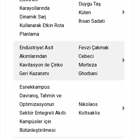
Duygu Taş
Karayollarında
Küten
Nationa
Dinamik Sarj
İhsan Sadati
Kullanarak Etkin Rota
Planlama
Endüstriyel Asit
Fevzi Çakmak
Akımlarından
Cebeci
Nationa
Kavitasyon ile Çinko
Morteza
Geri Kazanımı
Ghorbani
Esnekkampüs:
Davranış, Tahmin ve
Optimizasyonun
Nikolaos
Nationa
Sektör Entegreli Akıllı
Koltsaklis
Kampüsler için
Bütünleştirilmesi