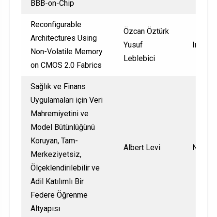
BBB-on-Chip
Reconfigurable
Özcan Öztürk
Architectures Using
Yusuf
Interna
Non-Volatile Memory
Leblebici
on CMOS 2.0 Fabrics
Sağlık ve Finans
Uygulamaları için Veri
Mahremiyetini ve
Model Bütünlüğünü
Koruyan, Tam-
Albert Levi
Nationa
Merkeziyetsiz,
Ölçeklendirilebilir ve
Adil Katılımlı Bir
Federe Öğrenme
Altyapısı