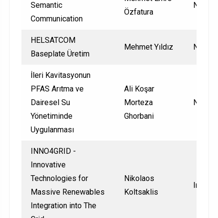
Semantic
Nationa
Özfatura
Communication
HELSATCOM
Mehmet Yıldız
Nationa
Baseplate Üretim
İleri Kavitasyonun
PFAS Arıtma ve
Ali Koşar
Dairesel Su
Morteza
Nationa
Yönetiminde
Ghorbani
Uygulanması
INNO4GRID -
Innovative
Technologies for
Nikolaos
Interna
Massive Renewables
Koltsaklis
Integration into The