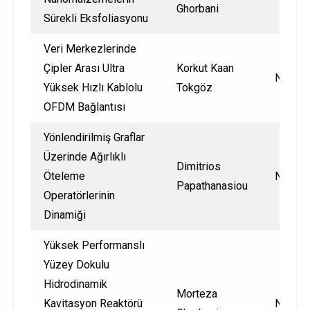
Ghorbani
Sürekli Eksfoliasyonu
Veri Merkezlerinde
Çipler Arası Ultra
Korkut Kaan
Nationa
Yüksek Hızlı Kablolu
Tokgöz
OFDM Bağlantısı
Yönlendirilmiş Graflar
Üzerinde Ağırlıklı
Dimitrios
Öteleme
Nationa
Papathanasiou
Operatörlerinin
Dinamiği
Yüksek Performanslı
Yüzey Dokulu
Hidrodinamik
Morteza
Kavitasyon Reaktörü
Nationa